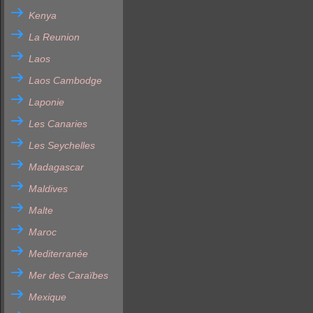
Kenya
La Reunion
Laos
Laos Cambodge
Laponie
Les Canaries
Les Seychelles
Madagascar
Maldives
Malte
Maroc
Mediterranée
Mer des Caraïbes
Mexique