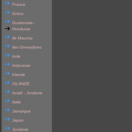
France
Grèce
Guatemala -
Honduras
Ile Maurice
Iles Grenadines
Inde
Indonesie
Irlande
ISLANDE
Israël - Jordanie
Italie
Jamaïque
Japon
Jordanie