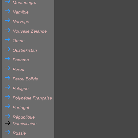
Monténegro
Namibie
Norvege
Nouvelle Zelande
Oman
Ouzbekistan
Panama
Perou
Perou Bolivie
Pologne
Polynésie Française
Portugal
République
Dominicaine
Russie