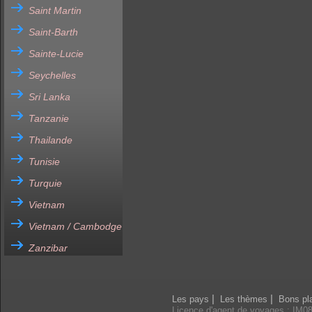
Saint Martin
Saint-Barth
Sainte-Lucie
Seychelles
Sri Lanka
Tanzanie
Thailande
Tunisie
Turquie
Vietnam
Vietnam / Cambodge
Zanzibar
|
|
Les pays
Les thèmes
Bons pl
Licence d'agent de voyages : IM0