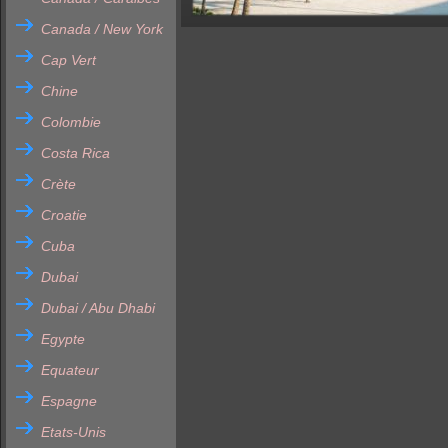
Canada / New York
Cap Vert
Chine
Colombie
Costa Rica
Crète
Croatie
Cuba
Dubai
Dubai / Abu Dhabi
Egypte
Equateur
Espagne
Etats-Unis