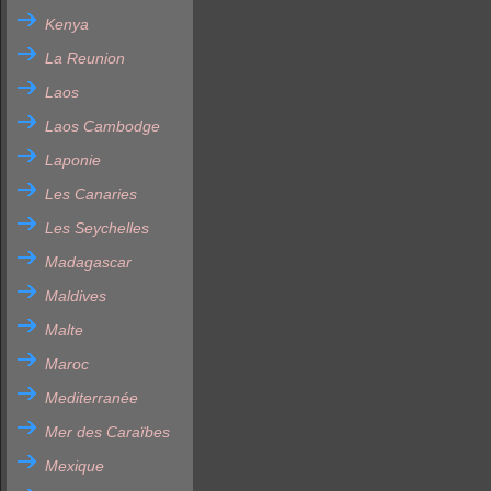
Kenya
La Reunion
Laos
Laos Cambodge
Laponie
Les Canaries
Les Seychelles
Madagascar
Maldives
Malte
Maroc
Mediterranée
Mer des Caraïbes
Mexique