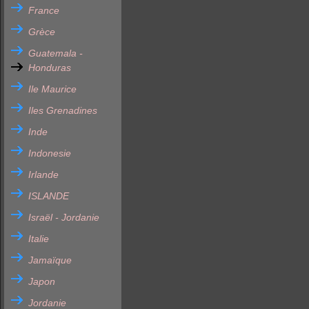
France
Grèce
Guatemala -
Honduras
Ile Maurice
Iles Grenadines
Inde
Indonesie
Irlande
ISLANDE
Israël - Jordanie
Italie
Jamaïque
Japon
Jordanie