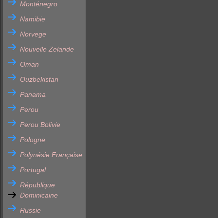
Monténegro
Namibie
Norvege
Nouvelle Zelande
Oman
Ouzbekistan
Panama
Perou
Perou Bolivie
Pologne
Polynésie Française
Portugal
République
Dominicaine
Russie