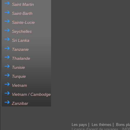
Saint Martin
Saint-Barth
Sainte-Lucie
Seychelles
Sri Lanka
Tanzanie
Thailande
Tunisie
Turquie
Vietnam
Vietnam / Cambodge
Zanzibar
|
|
Les pays
Les thèmes
Bons pl
Licence d'agent de voyages : IM0