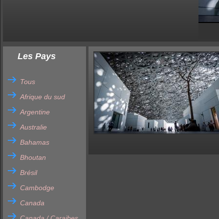
Les Pays
Tous
Afrique du sud
Argentine
Australie
Bahamas
Bhoutan
Brésil
Cambodge
Canada
Canada / Caraibes