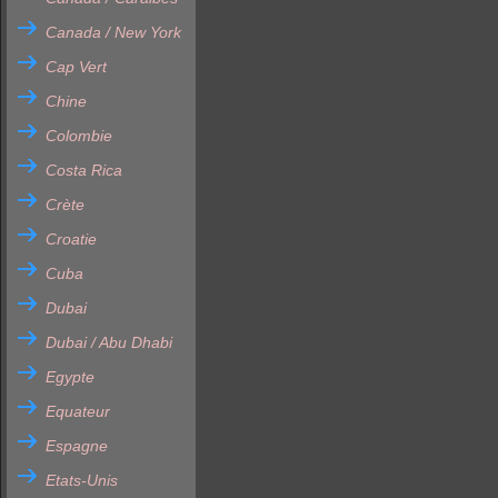
Canada / New York
Cap Vert
Chine
Colombie
Costa Rica
Crète
Croatie
Cuba
Dubai
Dubai / Abu Dhabi
Egypte
Equateur
Espagne
Etats-Unis