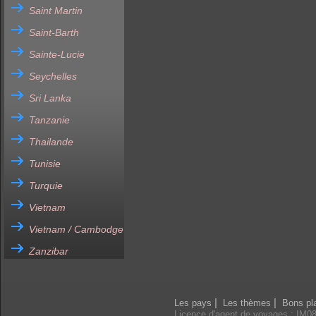
Saint Martin
Saint-Barth
Sainte-Lucie
Seychelles
Sri Lanka
Tanzanie
Thailande
Tunisie
Turquie
Vietnam
Vietnam / Cambodge
Zanzibar
|
|
Les pays
Les thèmes
Bons pl
Licence d'agent de voyages : IM0