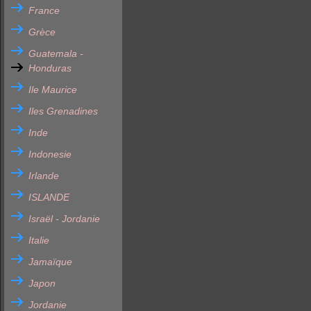
France
Grèce
Guatemala -
Honduras
Ile Maurice
Iles Grenadines
Inde
Indonesie
Irlande
ISLANDE
Israël - Jordanie
Italie
Jamaïque
Japon
Jordanie