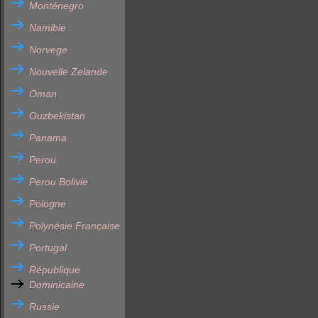
Monténegro
Namibie
Norvege
Nouvelle Zelande
Oman
Ouzbekistan
Panama
Perou
Perou Bolivie
Pologne
Polynésie Française
Portugal
République
Dominicaine
Russie