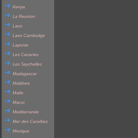
Kenya
La Reunion
Laos
Laos Cambodge
Laponie
Les Canaries
Les Seychelles
Madagascar
Maldives
Malte
Maroc
Mediterranée
Mer des Caraïbes
Mexique