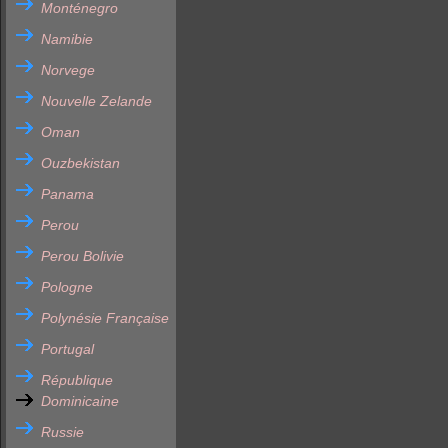
Monténegro
Namibie
Norvege
Nouvelle Zelande
Oman
Ouzbekistan
Panama
Perou
Perou Bolivie
Pologne
Polynésie Française
Portugal
République
Dominicaine
Russie