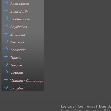
Saint Martin
Saint-Barth
Sainte-Lucie
Seychelles
Sri Lanka
Tanzanie
Thailande
Tunisie
Turquie
Vietnam
Vietnam / Cambodge
Zanzibar
|
|
Les pays
Les thèmes
Bons pl
Licence d'agent de voyages : IM0