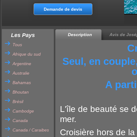
Demande de devis
Les Pays
Description
Avis de José
Tous
C
Afrique du sud
Seul, en couple,
Argentine
o
Australie
A part
Bahamas
Bhoutan
Brésil
L'île de beauté se 
Cambodge
mer.
Canada
Canada / Caraibes
Croisière hors de la