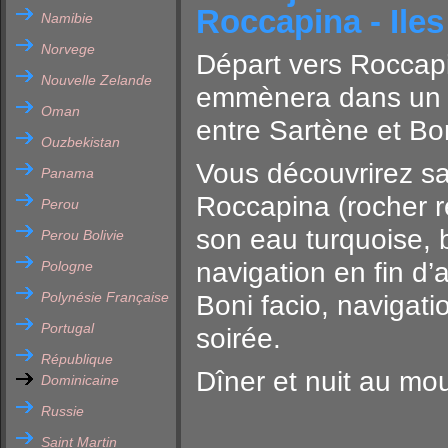
Roccapina - Iles
Namibie
Norvege
Départ vers Roccapi
Nouvelle Zelande
emmènera dans un c
Oman
entre Sartène et Bon
Ouzbekistan
Vous découvrirez sa
Panama
Roccapina (rocher r
Perou
son eau turquoise, 
Perou Bolivie
navigation en fin d’
Pologne
Polynésie Française
Boni facio, navigat
Portugal
soirée.
République
Dîner et nuit au mou
Dominicaine
Russie
Saint Martin