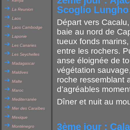
2ème jour : Ajac
Kenya
Scoglio Lungho
La Reunion
Laos
Départ vers Cacalu
Laos Cambodge
baie au nord de Ca
Laponie
tueux fonds marins,
Les Canaries
entre les rochers. P
Les Seychelles
anse éloignée de tou
Madagascar
végétation sauvage,
Maldives
roche ressemblant a
Malte
d’agréables moment
Maroc
Mediterranée
Dîner et nuit au mou
Mer des Caraïbes
Mexique
3ème jour : Cal
Monténegro