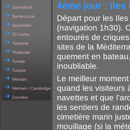
4ème jour : Iles 
Saint-Barth
Départ pour les Ile
Sainte-Lucie
Seychelles
(navigation 1h30). Ce
Sri Lanka
entourés de criques
Tanzanie
sites de la Méditer
Thailande
quement en bateau,
Tunisie
inoubliable.
Turquie
Le meilleur moment d
Vietnam
quand les visiteurs à
Vietnam / Cambodge
navettes et que l’ar
Zanzibar
les sentiers de ran
cimetière marin just
mouillage (si la mé