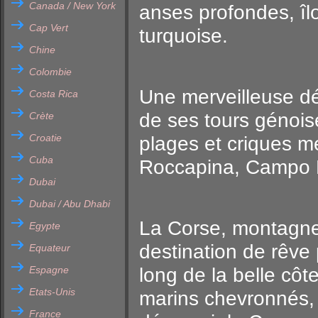
Canada / New York
anses profondes, îl
Cap Vert
turquoise.
Chine
Colombie
Une merveilleuse dé
Costa Rica
de ses tours génoise
Crète
Croatie
plages et criques me
Cuba
Roccapina, Campo M
Dubai
Dubai / Abu Dhabi
La Corse, montagne
Egypte
destination de rêve
Equateur
Espagne
long de la belle côt
Etats-Unis
marins chevronnés, 
France