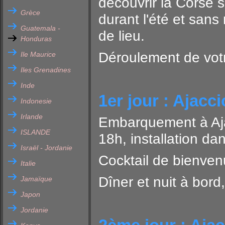
découvrir la Corse 
Grèce
durant l'été et san
Guatemala -
de lieu.
Honduras
Déroulement de votr
Ile Maurice
Iles Grenadines
Inde
1er jour : Ajacci
Indonesie
Irlande
Embarquement à Ajac
ISLANDE
18h, installation da
Israël - Jordanie
Cocktail de bienven
Italie
Dîner et nuit à bord
Jamaïque
Japon
Jordanie