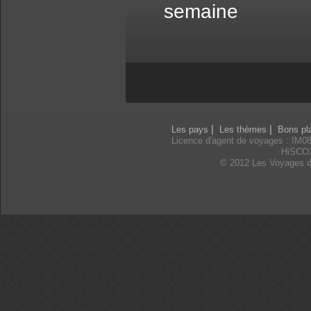
semaine
|
|
Les pays
Les thèmes
Bons pl
Licence d'agent de voyages : IM0
HiSCO
© 2012 Les Voyages d