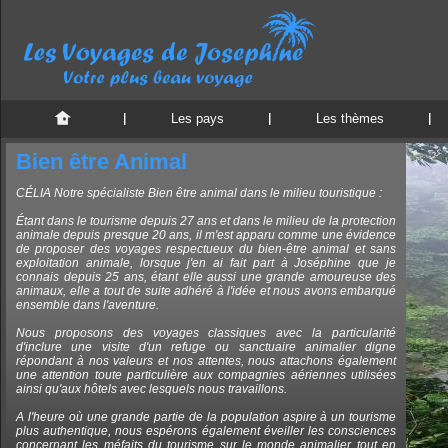
Les pays
Les thèmes
Bien être Animal
CÉLIA Notre spécialiste Bien être animal dans le milieu touristique :
Étant dans le tourisme depuis 27 ans et dans le milieu de la protection
animale depuis presque 20 ans, il m'est apparu comme une évidence
de proposer des voyages respectueux du bien-être animal et sans
exploitation animale, lorsque j'en ai fait part à Joséphine que je
connais depuis 25 ans, étant elle aussi une grande amoureuse des
animaux, elle a tout de suite adhéré à l'idée et nous avons embarqué
ensemble dans l'aventure.
Nous proposons des voyages classiques avec la particularité
d'inclure une visite d'un refuge ou sanctuaire animalier digne
répondant à nos valeurs et nos attentes, nous attachons également
une attention toute particulière aux compagnies aériennes utilisées
ainsi qu'aux hôtels avec lesquels nous travaillons.
A l'heure où une grande partie de la population aspire à un tourisme
plus authentique, nous espérons également éveiller les consciences
concernant les méfaits du tourisme sur le monde animalier tout en